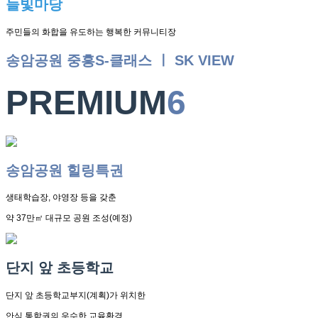
늘빛마당
주민들의 화합을 유도하는 행복한 커뮤니티장
송암공원 중흥S-클래스 ㅣ SK VIEW
PREMIUM
6
송암공원 힐링특권
생태학습장, 야영장 등을 갖춘
약 37만㎡ 대규모 공원 조성(예정)
단지 앞 초등학교
단지 앞 초등학교부지(계획)가 위치한
안심 통학권의 우수한 교육환경