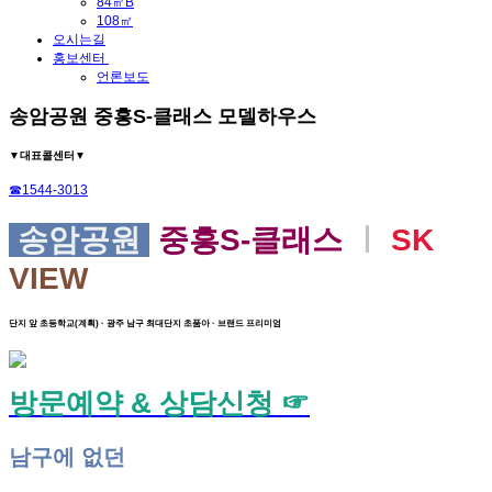
84㎡B
108㎡
오시는길
홍보센터
언론보도
송암공원 중흥S-클래스 모델하우스
▼대표콜센터▼
☎1544-3013
송암공원
중흥S-클래스
ㅣ
SK
VIEW
단지 앞 초등학교(계획) · 광주 남구 최대단지 초품아 · 브랜드 프리미엄
방문예약 & 상담신청 ☞
남구에 없던