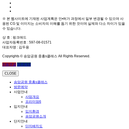
※ 본 웹사이트에 기재된 사업계획은 인•허가 과정에서 일부 변경될 수 있으며 사
용된 CG 및 이미지는 소비자의 이해를 돕기 위한 것이며 실제와 다소 차이가 있을
수 있습니다.
상 호 : 핑크애드
사업자등록번호 : 597-08-01571
대표자명 : 김두용
Copyrights © 송암공원 중흥s클래스 All Rights Reserved.
전화연결
방문예약
CLOSE
송암공원 중흥s클래스
방문예약
사업안내
사업개요
프리미엄6
입지안내
입지환경
송암공원소개
단지안내
단지배치도