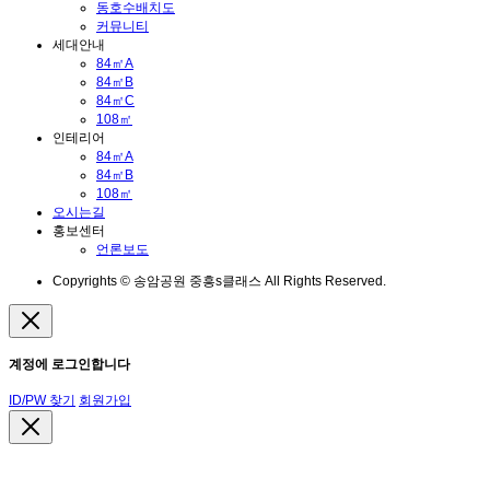
동호수배치도
커뮤니티
세대안내
84㎡A
84㎡B
84㎡C
108㎡
인테리어
84㎡A
84㎡B
108㎡
오시는길
홍보센터
언론보도
Copyrights © 송암공원 중흥s클래스 All Rights Reserved.
계정에 로그인합니다
ID/PW 찾기
회원가입