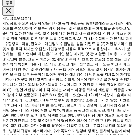
등록
개인정보수집동의
개인정보 수집,이용,위탁,양도에 대한 동의 송암공원 중흥s클래스는 고객님의 개인
정보를 중요시하며, 정보통신망 이용촉진 및 정보보호에 관한 법률을 준수하고 있
습니다. 1. 개인정보 수집 및 이용에 대한 동의 회사는 회원가입, 상담, 서비스 신청
등을 위해 아래와 같은 개인정보를 수집하고 있습니다. (1) 수집하는 개인정보 항목
- 수집항목 : 이름, 연락처 - 개인정보 수집방법: 상담 이벤트 등 (2) 개인정보의 수집
및 이용 목적 회사는 수집한 개인정보를 다음의 목적으로 이용합니다. - 회사가 분
양하는 모든 사업지에 대한 온/오프라인 분양 마케팅 및 광고 활동에 이용 - 마케팅
및 광고에 활용, 신규 서비스(제품)개발 및 특화, 이벤트 등 광고성 정보 전달, 인구
통계학적 특성에 따른 서비스 제공 및 광고 게재, 접속빈도 파악 또는 회원 서비스
이용에 대한 통계 및 분양정보 안내 등 (3) 개인정보의 보유 및 이용기간 회사는 개
인정보 수집 및 이용목적이 달성된 후에는 예외없이 해당 정보를 지체없이 파기합
니다. (4) 거부할 권리 고객께서는 정보 수집 및 이용에 대한 동의를 거부할 권리가
있습니다. 다만, 동의 해야만 등록이 가능합니다. 2. 개인정보 취급 위탁에 대한 동
의 (1) 수집한 개인정보의 위탁 회사는 서비스 이행을 위하여 개인정보 취급을 아래
와 같이 외부 전문업체에 위탁하여 운영하고 있습니다. (2) 위탁 대상자 - 홈페이지
제작 및 관리 : 핑크애드 (3) 위탁 업무 내용 물품배송 또는 청구지 등 발송, 회원관
리 회원제 서비스 이용에 따른 본인확인, 불만처리 등 민원처리, 고지사항 전달, 마
케팅 신규 서비스(제품) 개발 및 특화, 이벤트 등 광고성 정보 전달, 웹사이트 및 시
스템 관리, 분양정보 안내 및 이벤트 정보 전달, 분양상담 (4) 개인정보의 보유 및 이
용기간 개인정보 수집 및 이용목적이 달성되어 회사에 이관된 후 해당 정보를 지체
없이 파기합니다. 다만, 아래의 경우에는 예외로 합니다. - 고객이 사전에 동의한 경
우 - 법령의 규정에 의거하거나, 수사 목적으로 법령에 정해진 절차와 방법에 따라