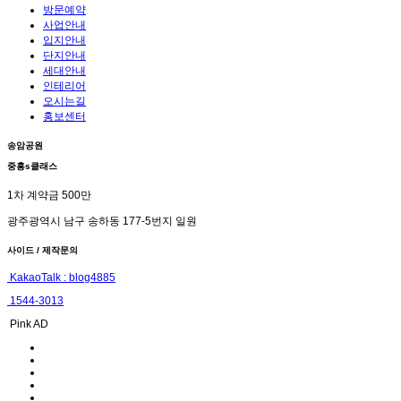
방문예약
사업안내
입지안내
단지안내
세대안내
인테리어
오시는길
홍보센터
송암공원
중흥s클래스
1차 계약금 500만
광주광역시 남구 송하동 177-5번지 일원
사이드 / 제작문의
KakaoTalk : blog4885
1544-3013
Pink AD