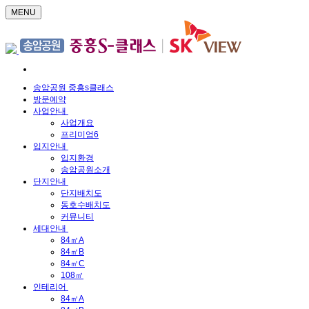
MENU
송암공원 중흥s클래스
방문예약
사업안내
사업개요
프리미엄6
입지안내
입지환경
송암공원소개
단지안내
단지배치도
동호수배치도
커뮤니티
세대안내
84㎡A
84㎡B
84㎡C
108㎡
인테리어
84㎡A